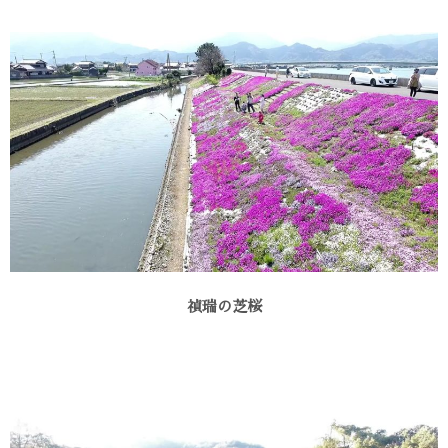
禎瑞の芝桜