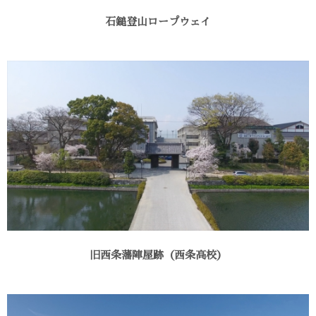
石鎚登山ロープウェイ
旧西条藩陣屋跡（西条高校）