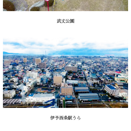
武丈公園
伊予西条駅うら