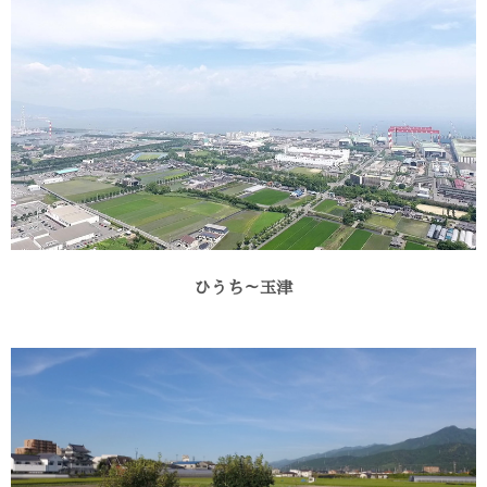
ひうち～玉津